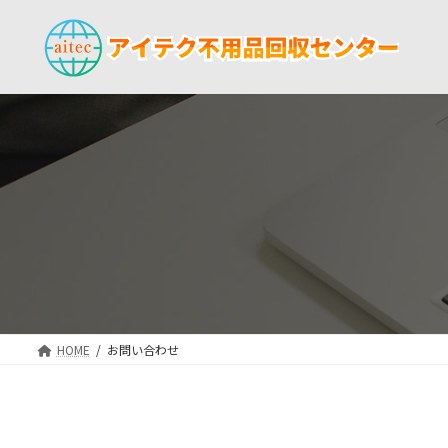
コ
ナ
ン
ビ
テ
ゲ
ン
ー
ツ
シ
へ
ョ
ス
ン
キ
に
ッ
移
プ
動
HOME
お問い合わせ