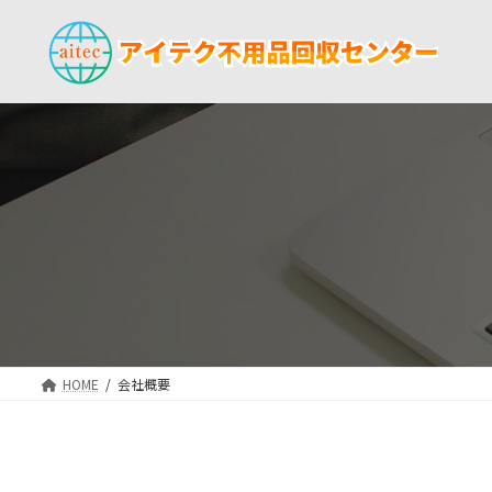
コ
ナ
ン
ビ
テ
ゲ
ン
ー
ツ
シ
へ
ョ
ス
ン
キ
に
ッ
移
プ
動
HOME
会社概要